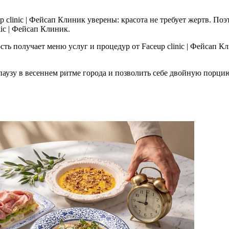
p clinic | Фейсап Клиник уверены: красота не требует жертв. П
ic | Фейсап Клиник.
ть получает меню услуг и процедур от Faceup clinic | Фейсап К
паузу в весеннем ритме города и позволить себе двойную порцию к